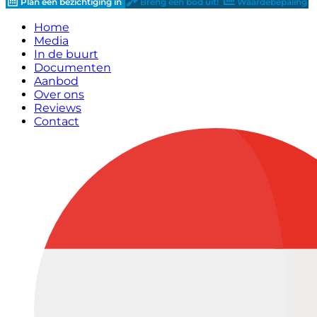
Plan een bezichtiging in
Breng een bod uit!
Waardebepaling
Home
Media
In de buurt
Documenten
Aanbod
Over ons
Reviews
Contact