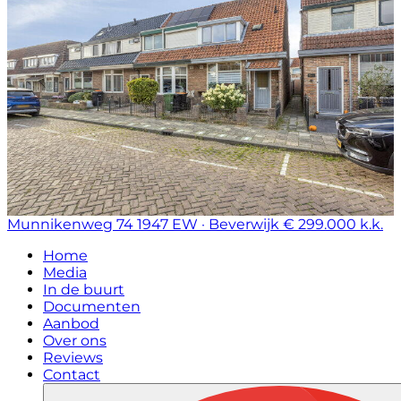
Munnikenweg 74
1947 EW · Beverwijk
€ 299.000 k.k.
Home
Media
In de buurt
Documenten
Aanbod
Over ons
Reviews
Contact