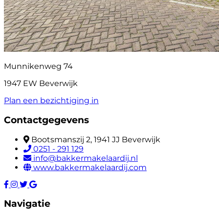
Munnikenweg 74
1947 EW Beverwijk
Plan een bezichtiging in
Contactgegevens
Bootsmanszij 2, 1941 JJ Beverwijk
0251 - 291 129
info@bakkermakelaardij.nl
www.bakkermakelaardij.com
Navigatie