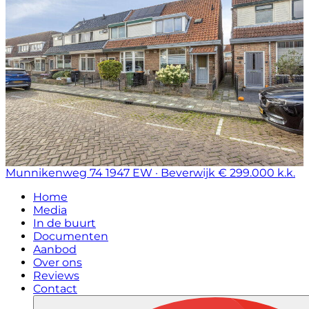
Munnikenweg 74
1947 EW · Beverwijk
€ 299.000 k.k.
Home
Media
In de buurt
Documenten
Aanbod
Over ons
Reviews
Contact