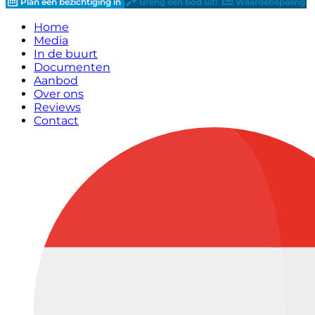
Plan een bezichtiging in
Breng een bod uit!
Waardebepaling
Home
Media
In de buurt
Documenten
Aanbod
Over ons
Reviews
Contact