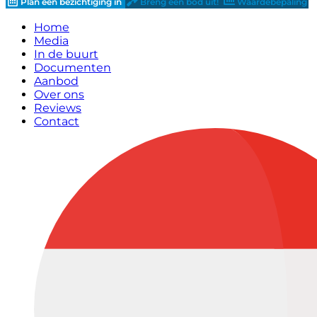
Plan een bezichtiging in
Breng een bod uit!
Waardebepaling
Home
Media
In de buurt
Documenten
Aanbod
Over ons
Reviews
Contact