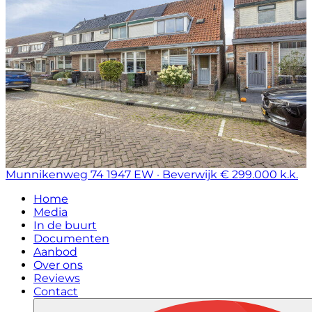
Munnikenweg 74
1947 EW · Beverwijk
€ 299.000 k.k.
Home
Media
In de buurt
Documenten
Aanbod
Over ons
Reviews
Contact