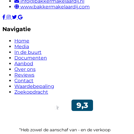
info@bakkermakelaardij.nl
www.bakkermakelaardij.com
Navigatie
Home
Media
In de buurt
Documenten
Aanbod
Over ons
Reviews
Contact
Waardebepaling
Zoekopdracht
“Heb zowel de aanschaf van - en de verkoop