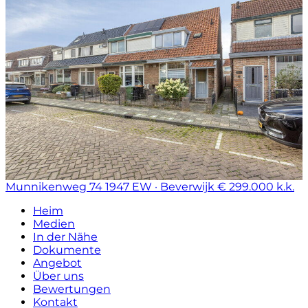
Munnikenweg 74
1947 EW · Beverwijk
€ 299.000 k.k.
Heim
Medien
In der Nähe
Dokumente
Angebot
Über uns
Bewertungen
Kontakt